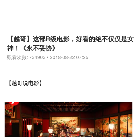
【越哥】这部R级电影，好看的绝不仅仅是女
神！《永不妥协》
觀看次數: 734903 • 2018-08-22 07:25
【越哥说电影】