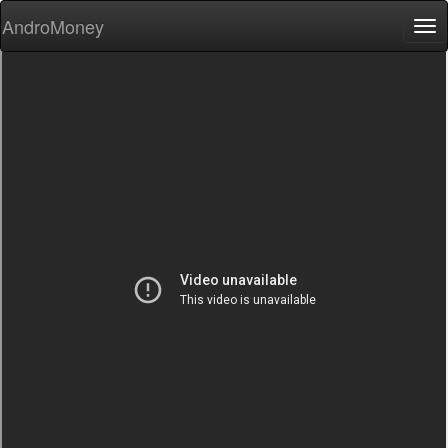
AndroMoney
Tog
nav