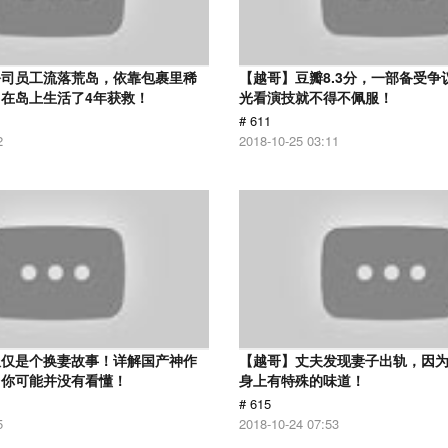
公司员工流落荒岛，依靠包裹里稀
【越哥】豆瓣8.3分，一部备受争
在岛上生活了4年获救！
光看演技就不得不佩服！
# 611
2
2018-10-25 03:11
仅仅是个换妻故事！详解国产神作
【越哥】丈夫发现妻子出轨，因
：你可能并没有看懂！
身上有特殊的味道！
# 615
5
2018-10-24 07:53