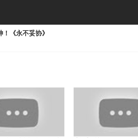
神！《永不妥协》