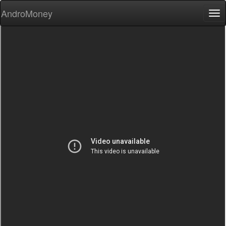
AndroMoney
Tog
nav