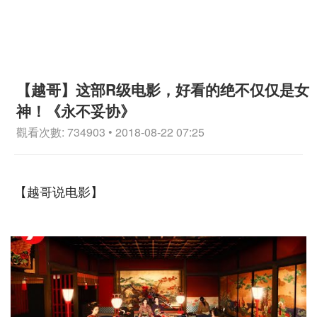
【越哥】这部R级电影，好看的绝不仅仅是女
神！《永不妥协》
觀看次數: 734903 • 2018-08-22 07:25
【越哥说电影】