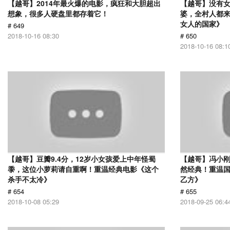
【越哥】2014年最火爆的电影，疯狂和大胆超出
【越哥】没有
想象，很多人硬盘里都存着它！
婆，全村人都
女人的国家》
# 649
2018-10-16 08:30
# 650
2018-10-16 08:1
【越哥】豆瓣9.4分，12岁小女孩爱上中年怪蜀
【越哥】冯小刚
黍，这位小萝莉请自重啊！重温经典电影《这个
然经典！重温国
杀手不太冷》
乙方》
# 654
# 655
2018-10-08 05:29
2018-09-25 06:4