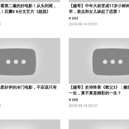
议看第二遍的好电影！从头到尾，
【越哥】中年大叔变成17岁小鲜
！豆瓣8 8分文艺片《超脱》
学，差点和女儿谈起了恋爱！
# 664
5
2018-09-14 03:01
五星好评的冷门电影，不应该只有
【越哥】史诗终章《教父3》：酸
！
一生，算不算是精彩的一生？
# 668
6
2018-09-14 02:47