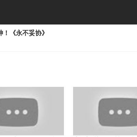
神！《永不妥协》