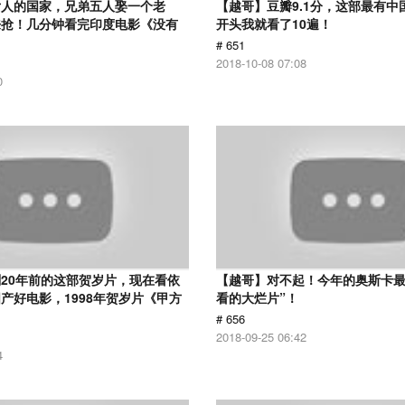
女人的国家，兄弟五人娶一个老
【越哥】豆瓣9.1分，这部最有中
来抢！几分钟看完印度电影《没有
开头我就看了10遍！
# 651
2018-10-08 07:08
0
20年前的这部贺岁片，现在看依
【越哥】对不起！今年的奥斯卡最
产好电影，1998年贺岁片《甲方
看的大烂片”！
# 656
2018-09-25 06:42
4