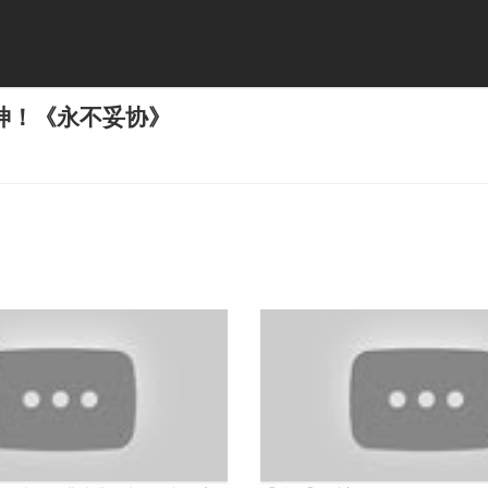
神！《永不妥协》