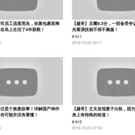
公司员工流落荒岛，依靠包裹里稀
【越哥】豆瓣8.3分，一部备受争
在岛上生活了4年获救！
光看演技就不得不佩服！
# 611
2
2018-10-25 03:11
仅仅是个换妻故事！详解国产神作
【越哥】丈夫发现妻子出轨，因
：你可能并没有看懂！
身上有特殊的味道！
# 615
5
2018-10-24 07:53