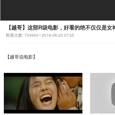
【越哥】这部R级电影，好看的绝不仅仅是女
觀看次數: 734903 • 2018-08-22 07:25
【越哥说电影】