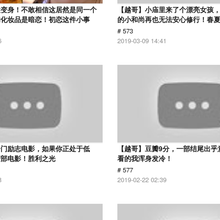
大变身！不敢相信这居然是同一个
【越哥】小庙里来了个漂亮女孩
的化妆品是暗恋！初恋这件小事
的小和尚再也无法安心修行！春
# 573
6
2019-03-09 14:41
冷门励志电影，如果你正处于低
【越哥】豆瓣9分，一部结尾出乎
这部电影！胜利之光
看的我浑身发冷！
# 577
8
2019-02-22 02:39