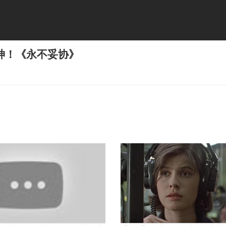
神！《永不妥协》