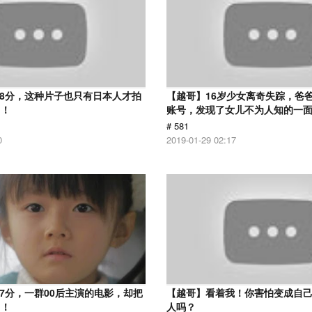
.8分，这种片子也只有日本人才拍
【越哥】16岁少女离奇失踪，爸
了！
账号，发现了女儿不为人知的一
# 581
0
2019-01-29 02:17
.7分，一群00后主演的电影，却把
【越哥】看着我！你害怕变成自
了！
人吗？