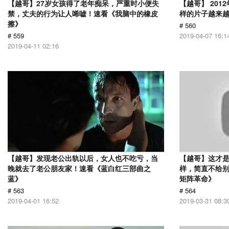
【越哥】27岁女孩得了老年痴呆，严重时小便失
【越哥】 20
禁，丈夫的行为让人唏嘘！速看《我脑中的橡皮
样的片子越来
擦》
# 560
# 559
2019-04-07 16:1
2019-04-11 02:16
【越哥】发现老公出轨以后，女人也不吃亏，当
【越哥】这才是
晚就去了老公朋友家！速看《蓝白红三部曲之
样，简直不给别
蓝》
矩阵革命》
# 563
# 564
2019-04-01 16:52
2019-03-31 08:3