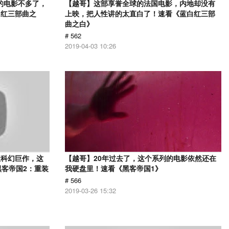
的电影不多了，
【越哥】这部享誉全球的法国电影，内地却没有
白红三部曲之
上映，把人性讲的太直白了！速看《蓝白红三部
曲之白》
# 562
2019-04-03 10:26
级科幻巨作，这
【越哥】20年过去了，这个系列的电影依然还在
黑客帝国2：重装
我硬盘里！速看《黑客帝国1》
# 566
2019-03-26 15:32