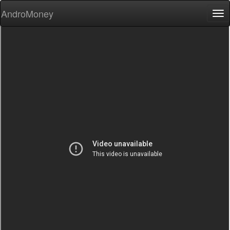
AndroMoney
Tog
nav