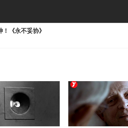
神！《永不妥协》