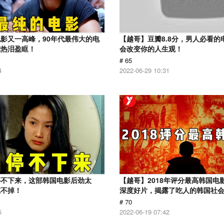
影又一高峰，90年代最伟大的电
【越哥】豆瓣8.8分，男人必看的
我热泪盈眶！
会改变你的人生观！
# 65
4
2022-06-29 10:31
停不下来，这部韩国电影后劲太
【越哥】2018年评分最高韩国电
忘不掉！
深度好片，揭露了吃人的韩国社
# 70
5
2022-06-19 07:42