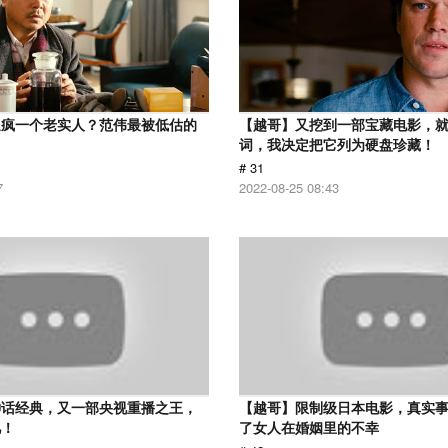
逼疯一个老实人？范伟最被低估的
【越哥】又挖到一部宝藏电影，
词，我决定把它列为硬盘珍藏！
# 31
7
2022-08-25 08:43
神话经典，又一部央视重播之王，
【越哥】限制级日本电影，真实
忆！
了女人在婚姻里的不幸