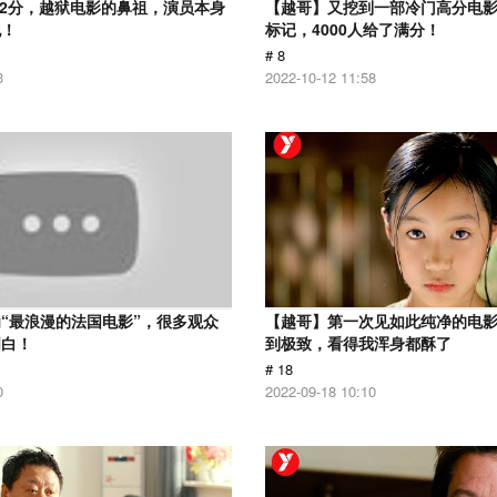
.2分，越狱电影的鼻祖，演员本身
【越哥】又挖到一部冷门高分电影，
犯！
标记，4000人给了满分！
# 8
3
2022-10-12 11:58
“最浪漫的法国电影”，很多观众
【越哥】第一次见如此纯净的电
明白！
到极致，看得我浑身都酥了
# 18
0
2022-09-18 10:10