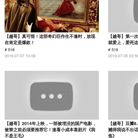
【越哥】真可惜！这部奇幻巨作生不逢时，放现
【越哥】第一
在肯定是爆款！
就爱上，爱死
# 518
# 519
2019-07-07 10:09
2019-07-05 03:5
【越哥】2014年上映，一部被埋没的国产电影，
【越哥】豆瓣8
被禁之前必须要推荐它！速看小成本喜剧片《我
撼得我说不出
不是王毛》
焦》