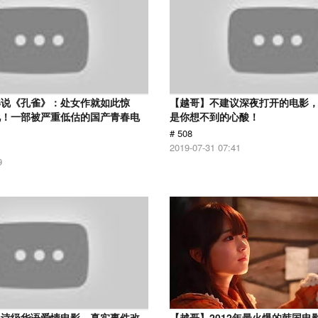
解说《孔雀》：处女作就如此惊
【越哥】不建议深夜打开的电影
见！一部被严重低估的国产青春电
是你想不到的心酸！
# 508
2019-07-31 07:41
9
史诗级华语爱情电影，真实事件改
【越哥】2012年最火爆的韩国电