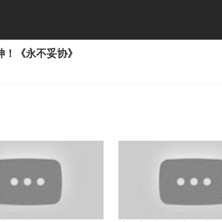
神！《永不妥协》