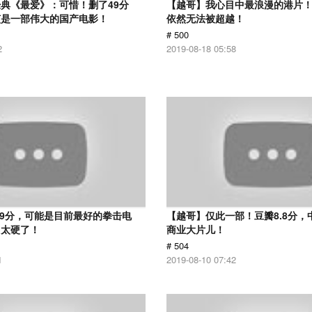
典《最爱》：可惜！删了49分
【越哥】我心目中最浪漫的港片！
该是一部伟大的国产电影！
依然无法被超越！
# 500
2
2019-08-18 05:58
.9分，可能是目前最好的拳击电
【越哥】仅此一部！豆瓣8.8分，
，太硬了！
商业大片儿！
# 504
1
2019-08-10 07:42