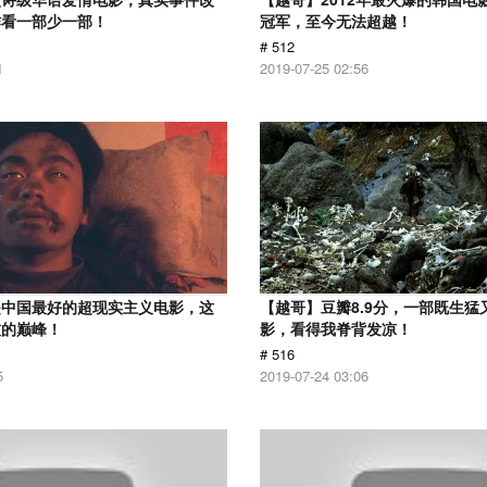
作看一部少一部！
冠军，至今无法超越！
# 512
1
2019-07-25 02:56
是中国最好的超现实主义电影，这
【越哥】豆瓣8.9分，一部既生猛
技的巅峰！
影，看得我脊背发凉！
# 516
5
2019-07-24 03:06