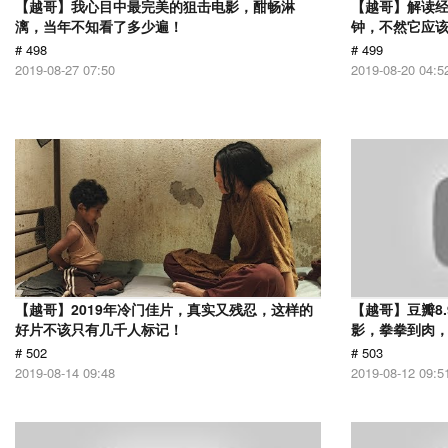
【越哥】我心目中最完美的狙击电影，酣畅淋
【越哥】解读经
漓，当年不知看了多少遍！
钟，不然它应
# 498
# 499
2019-08-27 07:50
2019-08-20 04:5
【越哥】2019年冷门佳片，真实又残忍，这样的
【越哥】豆瓣8
好片不该只有几千人标记！
影，拳拳到肉
# 502
# 503
2019-08-14 09:48
2019-08-12 09:5