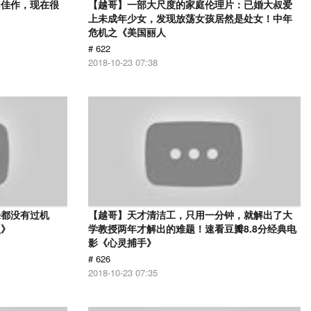
幻佳作，现在很
【越哥】一部大尺度的家庭伦理片：已婚大叔爱
上未成年少女，发现放荡女孩居然是处女！中年
危机之《美国丽人
# 622
2018-10-23 07:38
来都没有过机
【越哥】天才清洁工，只用一分钟，就解出了大
贝》
学教授两年才解出的难题！速看豆瓣8.8分经典电
影《心灵捕手》
# 626
2018-10-23 07:35