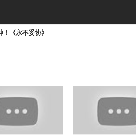
神！《永不妥协》