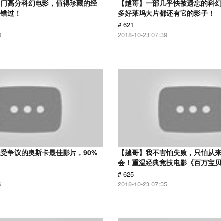
冷门高分科幻电影，值得珍藏的经
【越哥】一部几乎快被遗忘的科
可错过！
多好莱坞大片都还有它的影子！
# 621
0
2018-10-23 07:39
受争议的奥斯卡最佳影片，90%
【越哥】我不害怕失败，只怕从
！
会！重温经典竞技电影《百万宝
# 625
6
2018-10-23 07:35