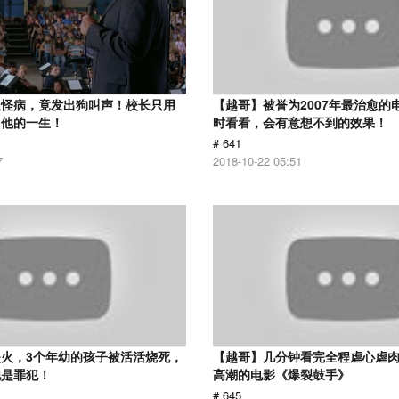
患怪病，竟发出狗叫声！校长只用
【越哥】被誉为2007年最治愈的
了他的一生！
时看看，会有意想不到的效果！
# 641
7
2018-10-22 05:51
火，3个年幼的孩子被活活烧死，
【越哥】几分钟看完全程虐心虐
他是罪犯！
高潮的电影《爆裂鼓手》
# 645