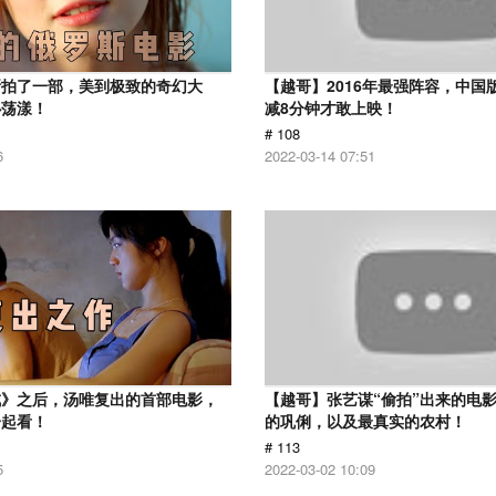
斯拍了一部，美到极致的奇幻大
【越哥】2016年最强阵容，中国
心荡漾！
减8分钟才敢上映！
# 108
6
2022-03-14 07:51
戒》之后，汤唯复出的首部电影，
【越哥】张艺谋“偷拍”出来的电
一起看！
的巩俐，以及最真实的农村！
# 113
5
2022-03-02 10:09