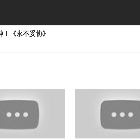
神！《永不妥协》