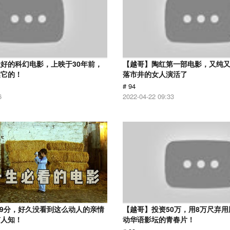
好的科幻电影，上映于30年前，
【越哥】陶红第一部电影，又纯
越它的！
落市井的女人演活了
# 94
6
2022-04-22 09:33
.9分，好久没看到这么动人的亲情
【越哥】投资50万，用8万尺弃
有人知！
动华语影坛的青春片！