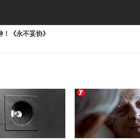
神！《永不妥协》