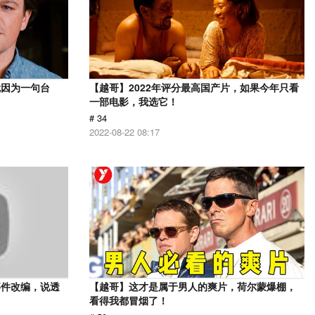
就因为一句台
【越哥】2022年评分最高国产片，如果今年只看
一部电影，我选它！
# 34
2022-08-22 08:17
事件改编，说透
【越哥】这才是属于男人的爽片，荷尔蒙爆棚，
看得我都冒烟了！