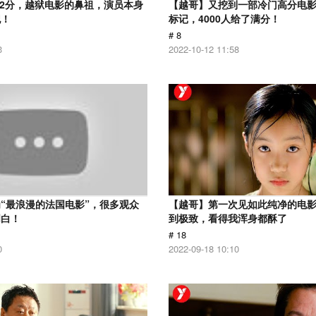
.2分，越狱电影的鼻祖，演员本身
【越哥】又挖到一部冷门高分电影，
犯！
标记，4000人给了满分！
# 8
3
2022-10-12 11:58
“最浪漫的法国电影”，很多观众
【越哥】第一次见如此纯净的电
明白！
到极致，看得我浑身都酥了
# 18
0
2022-09-18 10:10