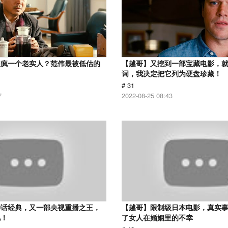
逼疯一个老实人？范伟最被低估的
【越哥】又挖到一部宝藏电影，
词，我决定把它列为硬盘珍藏！
# 31
7
2022-08-25 08:43
神话经典，又一部央视重播之王，
【越哥】限制级日本电影，真实
忆！
了女人在婚姻里的不幸