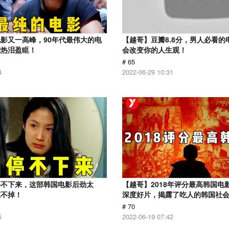
影又一高峰，90年代最伟大的电
【越哥】豆瓣8.8分，男人必看的
我热泪盈眶！
会改变你的人生观！
# 65
4
2022-06-29 10:31
停不下来，这部韩国电影后劲太
【越哥】2018年评分最高韩国电
忘不掉！
深度好片，揭露了吃人的韩国社
# 70
5
2022-06-19 07:42