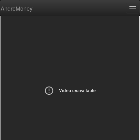
AndroMoney
Tog
nav