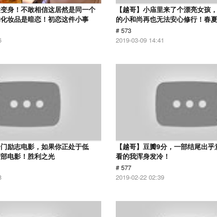
大变身！不敢相信这居然是同一个
【越哥】小庙里来了个漂亮女孩
的化妆品是暗恋！初恋这件小事
的小和尚再也无法安心修行！春
# 573
6
2019-03-09 14:41
冷门励志电影，如果你正处于低
【越哥】豆瓣9分，一部结尾出乎
这部电影！胜利之光
看的我浑身发冷！
# 577
8
2019-02-22 02:39