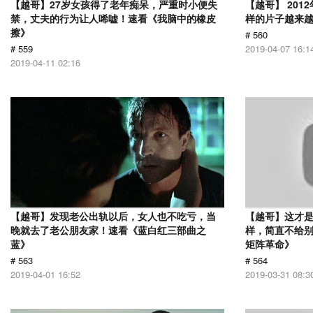
【越哥】27岁女孩得了老年痴呆，严重时小便失
【越哥】 20
禁，丈夫的行为让人唏嘘！速看《我脑中的橡皮
样的片子越来
擦》
# 560
# 559
2019-04-07 16:1
2019-04-11 02:16
【越哥】发现老公出轨以后，女人也不吃亏，当
【越哥】这才是
晚就去了老公朋友家！速看《蓝白红三部曲之
样，简直不给别
蓝》
矩阵革命》
# 563
# 564
2019-04-01 16:52
2019-03-31 08:3