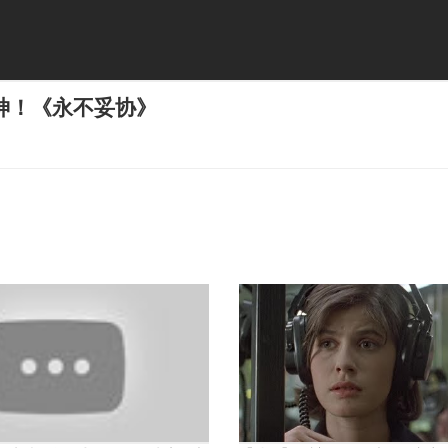
神！《永不妥协》