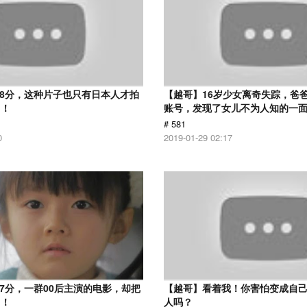
.8分，这种片子也只有日本人才拍
【越哥】16岁少女离奇失踪，爸
了！
账号，发现了女儿不为人知的一
# 581
0
2019-01-29 02:17
.7分，一群00后主演的电影，却把
【越哥】看着我！你害怕变成自
了！
人吗？