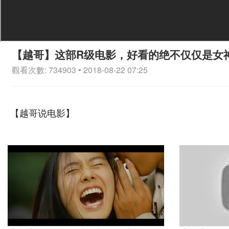
【越哥】这部R级电影，好看的绝不仅仅是女
觀看次數: 734903 • 2018-08-22 07:25
【越哥说电影】