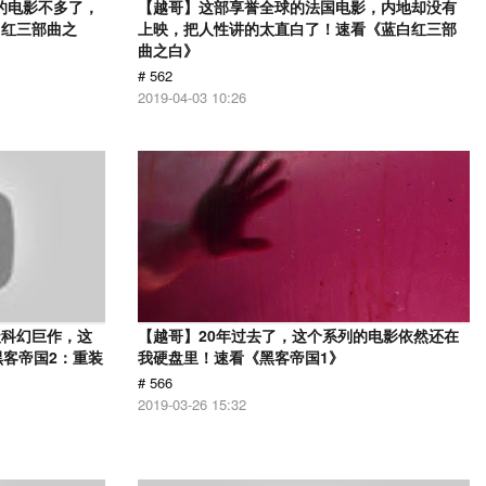
的电影不多了，
【越哥】这部享誉全球的法国电影，内地却没有
白红三部曲之
上映，把人性讲的太直白了！速看《蓝白红三部
曲之白》
# 562
2019-04-03 10:26
级科幻巨作，这
【越哥】20年过去了，这个系列的电影依然还在
黑客帝国2：重装
我硬盘里！速看《黑客帝国1》
# 566
2019-03-26 15:32