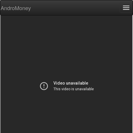
AndroMoney
Tog
nav