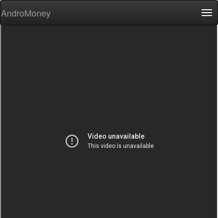
AndroMoney
Tog
nav