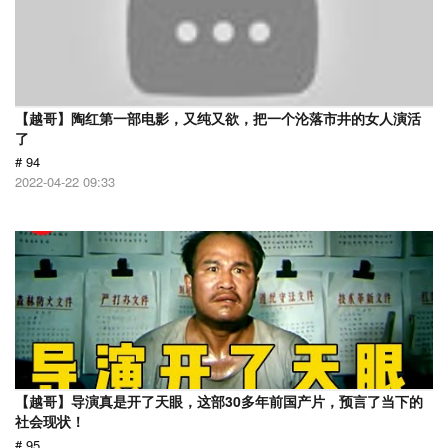
【越哥】陶红第一部电影，又纯又欲，把一个沦落市井的女人演活
了
# 94
2022-04-22 09:33
【越哥】导演真是开了天眼，这部30多年前国产片，预言了当下的
社会现状！
# 95