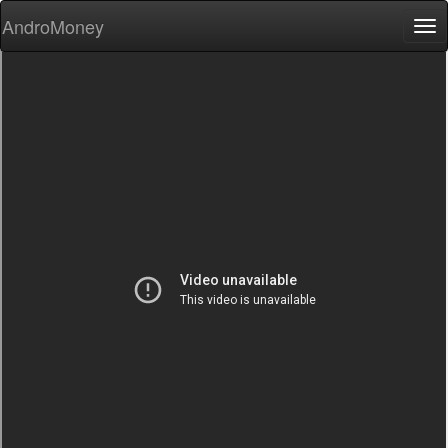
AndroMoney
Tog
nav