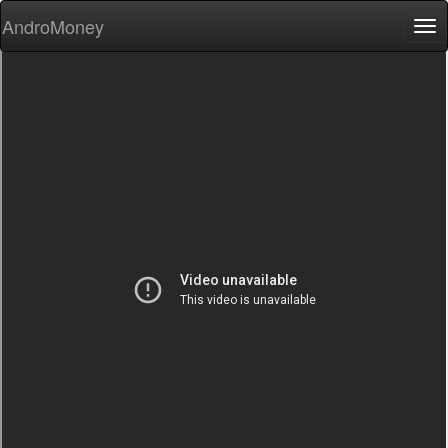
AndroMoney
Tog
nav