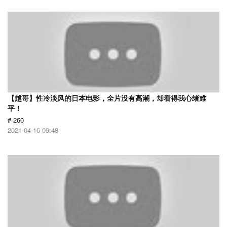
【越哥】性冷淡风的日本电影，全片没有高潮，却看得我心绪难
平！
# 260
2021-04-16 09:48