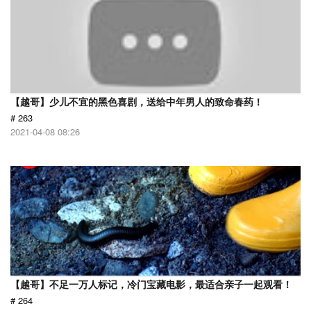
【越哥】少儿不宜的黑色喜剧，送给中年男人的致命春药！
# 263
2021-04-08 08:26
【越哥】不足一万人标记，冷门宝藏电影，最适合亲子一起观看！
# 264