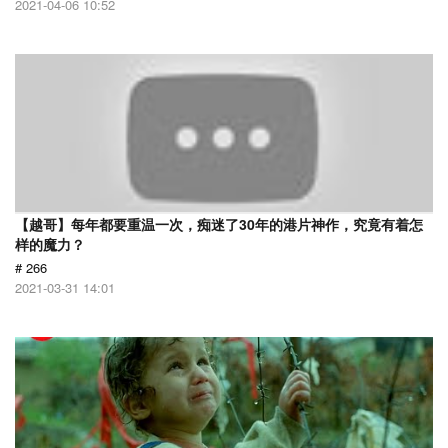
2021-04-06 10:52
【越哥】每年都要重温一次，痴迷了30年的港片神作，究竟有着怎
样的魔力？
# 266
2021-03-31 14:01