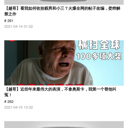
【越哥】看我如何收拾贱男和小三？火爆全网的帖子改编，娄烨解
禁之作
# 261
2021-04-14 01:22
【越哥】近些年来最伟大的表演，不拿奥斯卡，我第一个替他叫
冤！
# 262
2021-04-10 13:32