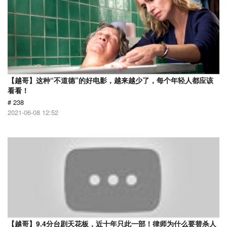
【越哥】这种“不道德”的好电影，越来越少了，每个年轻人都应该
看看！
# 238
2021-06-08 12:52
【越哥】9.4分台剧天花板，近十年只此一部！律师为什么要替杀人