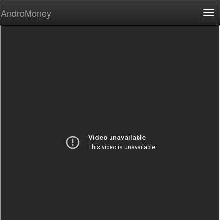
AndroMoney
Tog
nav