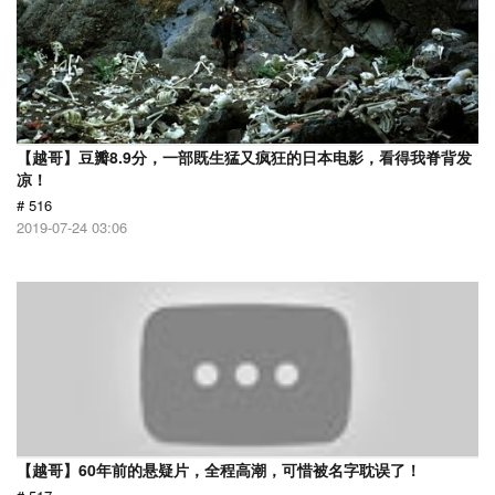
【越哥】豆瓣8.9分，一部既生猛又疯狂的日本电影，看得我脊背发
凉！
# 516
2019-07-24 03:06
【越哥】60年前的悬疑片，全程高潮，可惜被名字耽误了！