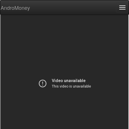
AndroMoney
Tog
nav