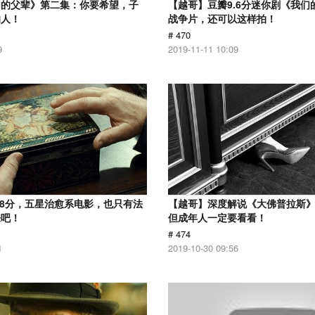
们的父辈》第二集：你要希望，子
【越哥】豆瓣9.6分迷你剧《我们
的人！
战争片，还可以这样拍！
# 470
9
2019-11-11 10:09
.8分，五星治愈系电影，也只有法
【越哥】深度解说《大佛普拉斯
来吧！
但成年人一定要看看！
# 474
1
2019-10-30 09:56