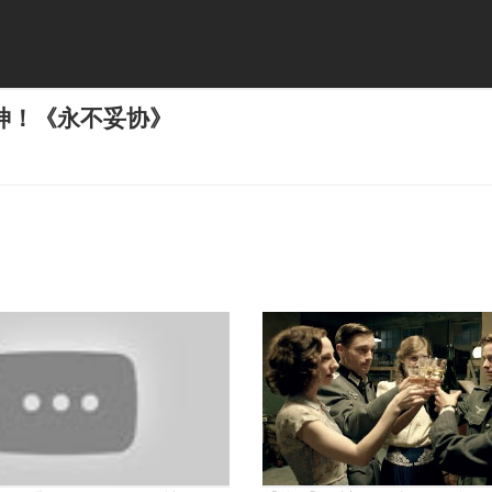
神！《永不妥协》