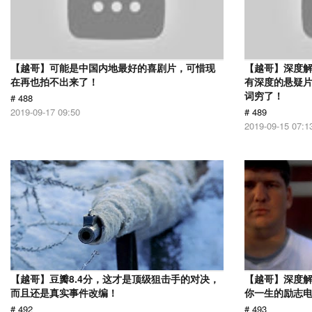
【越哥】可能是中国内地最好的喜剧片，可惜现
【越哥】深度
在再也拍不出来了！
有深度的悬疑
词穷了！
# 488
2019-09-17 09:50
# 489
2019-09-15 07:1
【越哥】豆瓣8.4分，这才是顶级狙击手的对决，
【越哥】深度
而且还是真实事件改编！
你一生的励志
# 492
# 493