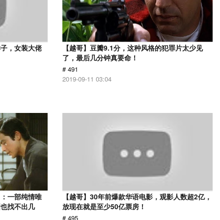
样子，女装大佬
【越哥】豆瓣9.1分，这种风格的犯罪片太少见
了，最后几分钟真要命！
# 491
2019-09-11 03:04
》：一部纯情唯
【越哥】30年前爆款华语电影，观影人数超2亿，
洲也找不出几
放现在就是至少50亿票房！
# 495