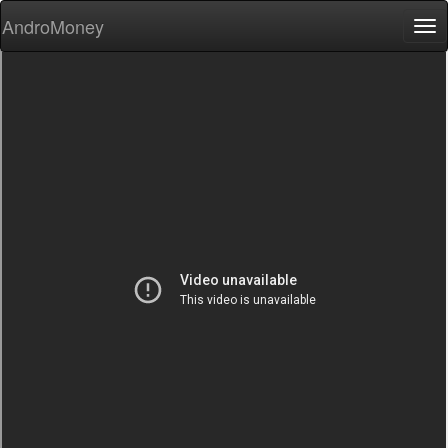
AndroMoney
Tog
nav