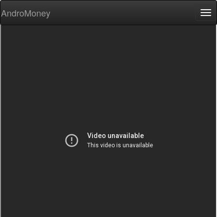
AndroMoney
Tog
nav