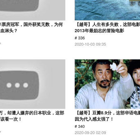
2年票房冠军，国外获奖无数，为何
【越哥】人生有多失败，这部电
狗血淋头？
2013年最励志的冒险电影
# 336
7
2020-10-03 09:35
万，却遭人嫌弃的日本职业，这部
【越哥】豆瓣8.9分，这部华语电
应该看一次！
因为代入感太强了！
# 340
7
2020-09-20 02:09