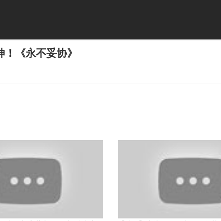
神！《永不妥协》