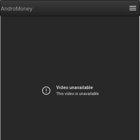
AndroMoney
Tog
nav