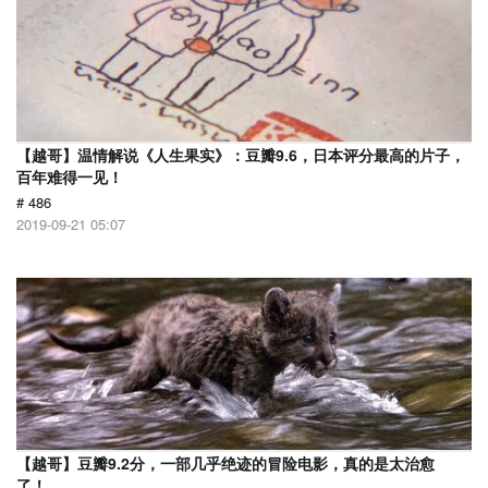
【越哥】温情解说《人生果实》：豆瓣9.6，日本评分最高的片子，
百年难得一见！
# 486
2019-09-21 05:07
【越哥】豆瓣9.2分，一部几乎绝迹的冒险电影，真的是太治愈
了！