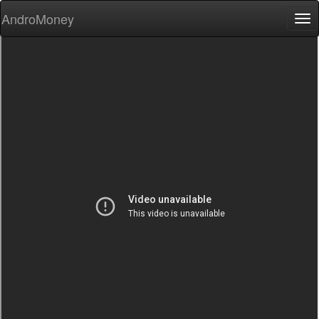
AndroMoney
Tog
nav