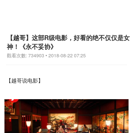
【越哥】这部R级电影，好看的绝不仅仅是女
神！《永不妥协》
觀看次數: 734903 • 2018-08-22 07:25
【越哥说电影】