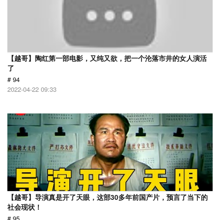
【越哥】陶红第一部电影，又纯又欲，把一个沦落市井的女人演活
了
# 94
2022-04-22 09:33
【越哥】导演真是开了天眼，这部30多年前国产片，预言了当下的
社会现状！
# 95