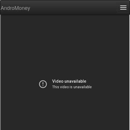
AndroMoney
Tog
nav