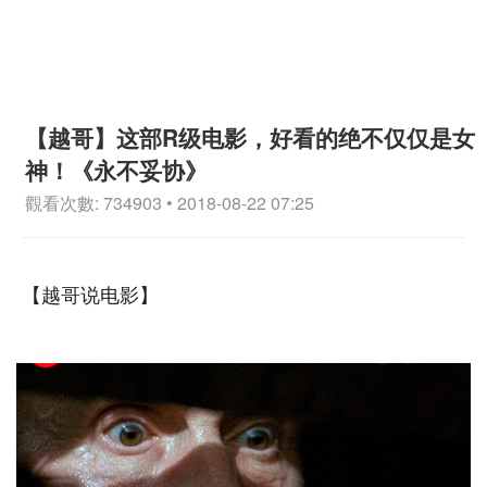
【越哥】这部R级电影，好看的绝不仅仅是女
神！《永不妥协》
觀看次數: 734903 • 2018-08-22 07:25
【越哥说电影】