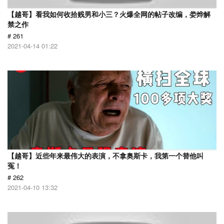
【越哥】看我如何收拾贱男和小三？火爆全网的帖子改编，娄烨解
禁之作
# 261
2021-04-14 01:22
【越哥】近些年来最伟大的表演，不拿奥斯卡，我第一个替他叫
冤！
# 262
2021-04-10 13:32