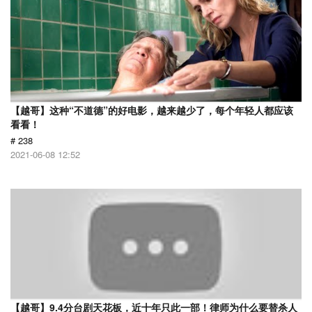
【越哥】这种“不道德”的好电影，越来越少了，每个年轻人都应该
看看！
# 238
2021-06-08 12:52
【越哥】9.4分台剧天花板，近十年只此一部！律师为什么要替杀人