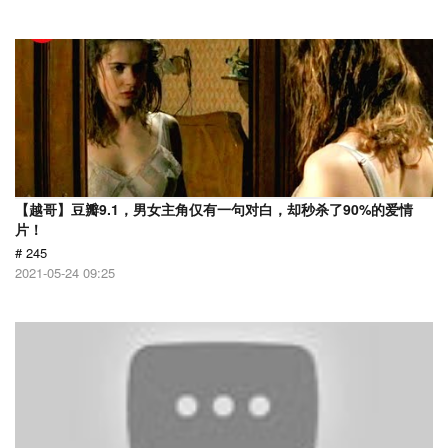
【越哥】豆瓣9.1，男女主角仅有一句对白，却秒杀了90%的爱情
片！
# 245
2021-05-24 09:25