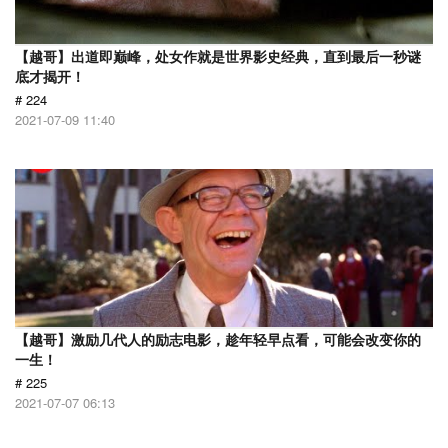
【越哥】出道即巅峰，处女作就是世界影史经典，直到最后一秒谜
底才揭开！
# 224
2021-07-09 11:40
【越哥】激励几代人的励志电影，趁年轻早点看，可能会改变你的
一生！
# 225
2021-07-07 06:13