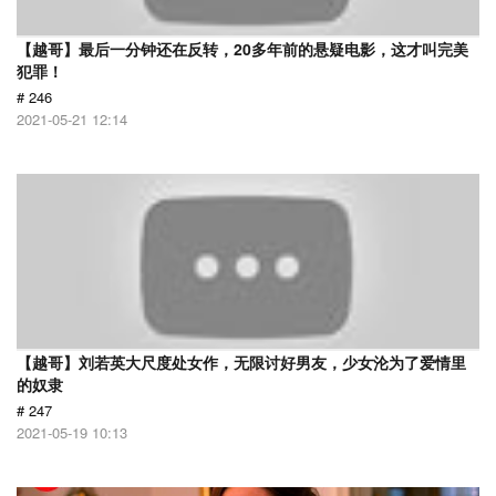
【越哥】最后一分钟还在反转，20多年前的悬疑电影，这才叫完美
犯罪！
# 246
2021-05-21 12:14
【越哥】刘若英大尺度处女作，无限讨好男友，少女沦为了爱情里
的奴隶
# 247
2021-05-19 10:13