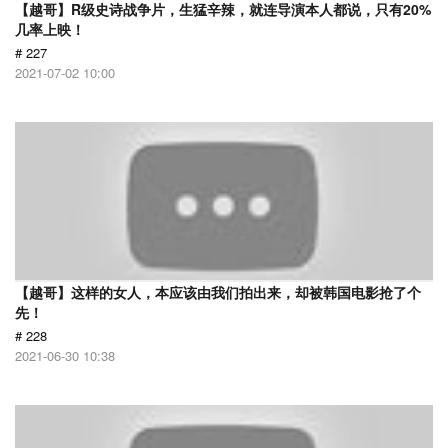
【越哥】R级史诗战争片，生猛辛辣，就连导演本人都说，只有20%
几率上映！
# 227
2021-07-02 10:00
【越哥】这样的女人，本应该由我们拍出来，却被韩国电影抢了个
先！
# 228
2021-06-30 10:38