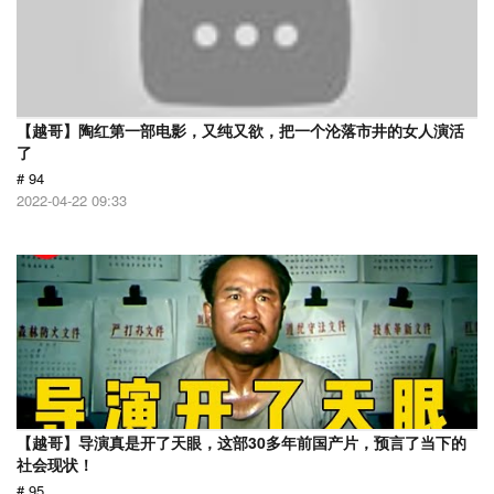
【越哥】陶红第一部电影，又纯又欲，把一个沦落市井的女人演活
了
# 94
2022-04-22 09:33
【越哥】导演真是开了天眼，这部30多年前国产片，预言了当下的
社会现状！
# 95