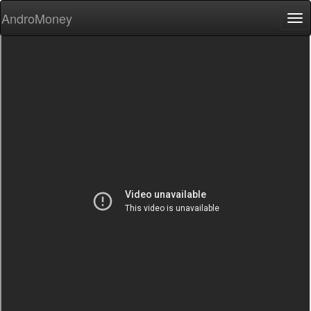
AndroMoney
Tog
nav