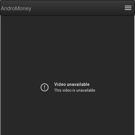
AndroMoney
Tog
nav