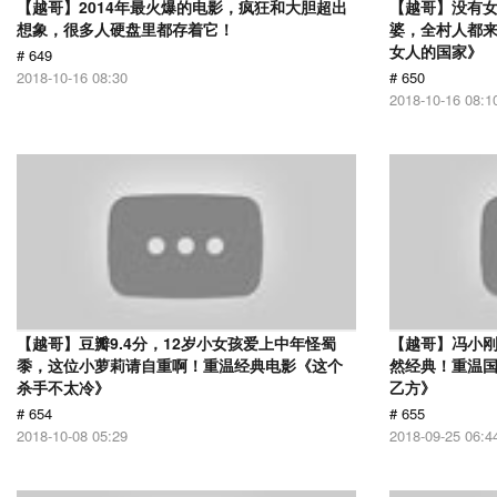
【越哥】2014年最火爆的电影，疯狂和大胆超出
【越哥】没有
想象，很多人硬盘里都存着它！
婆，全村人都
女人的国家》
# 649
2018-10-16 08:30
# 650
2018-10-16 08:1
【越哥】豆瓣9.4分，12岁小女孩爱上中年怪蜀
【越哥】冯小刚
黍，这位小萝莉请自重啊！重温经典电影《这个
然经典！重温国
杀手不太冷》
乙方》
# 654
# 655
2018-10-08 05:29
2018-09-25 06:4