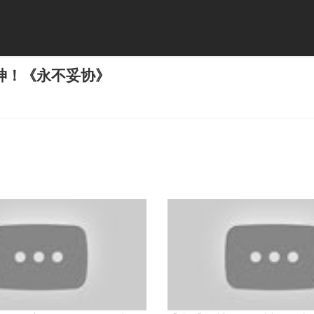
神！《永不妥协》