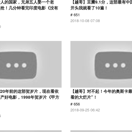
女人的国家，兄弟五人娶一个老
【越哥】豆瓣9.1分，这部最有中
来抢！几分钟看完印度电影《没有
开头我就看了10遍！
# 651
2018-10-08 07:08
0
20年前的这部贺岁片，现在看依
【越哥】对不起！今年的奥斯卡最
产好电影，1998年贺岁片《甲方
看的大烂片”！
# 656
2018-09-25 06:42
4