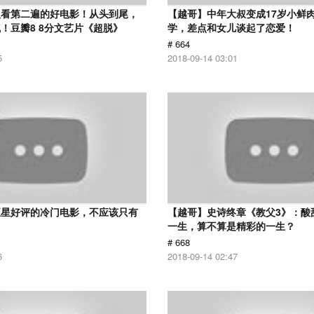
议看第二遍的好电影！从头到尾，
【越哥】中年大叔变成17岁小鲜
！豆瓣8 8分文艺片《超脱》
学，差点和女儿谈起了恋爱！
# 664
5
2018-09-14 03:01
五星好评的冷门电影，不应该只有
【越哥】史诗终章《教父3》：酸
！
一生，算不算是精彩的一生？
# 668
6
2018-09-14 02:47