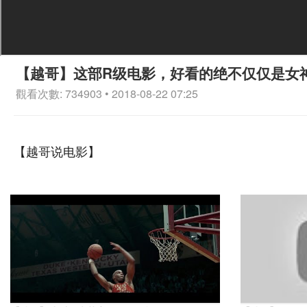
【越哥】这部R级电影，好看的绝不仅仅是女
觀看次數: 734903 • 2018-08-22 07:25
【越哥说电影】