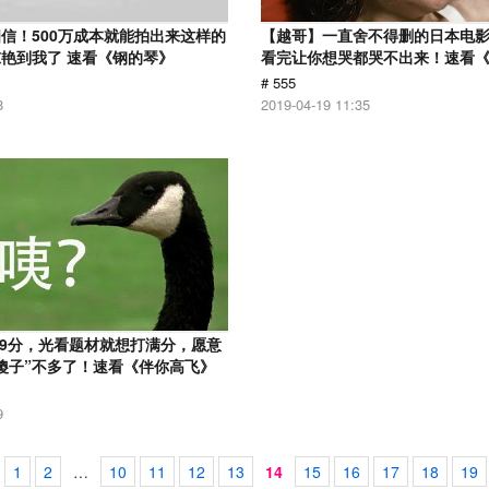
信！500万成本就能拍出来这样的
【越哥】一直舍不得删的日本电
艳到我了 速看《钢的琴》
看完让你想哭都哭不出来！速看
# 555
8
2019-04-19 11:35
.9分，光看题材就想打满分，愿意
傻子”不多了！速看《伴你高飞》
9
1
2
…
10
11
12
13
14
15
16
17
18
19