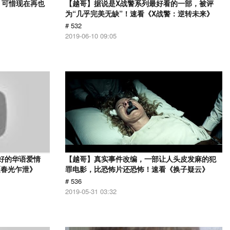
，可惜现在再也
【越哥】据说是X战警系列最好看的一部，被评
》
为“几乎完美无缺”！速看《X战警：逆转未来》
# 532
2019-06-10 09:05
最好的华语爱情
【越哥】真实事件改编，一部让人头皮发麻的犯
《春光乍泄》
罪电影，比恐怖片还恐怖！速看《换子疑云》
# 536
2019-05-31 03:32