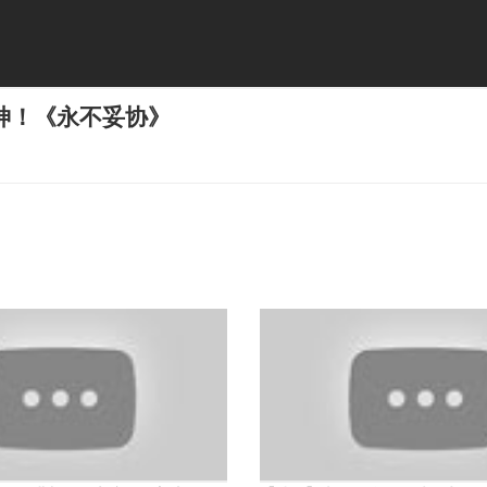
神！《永不妥协》