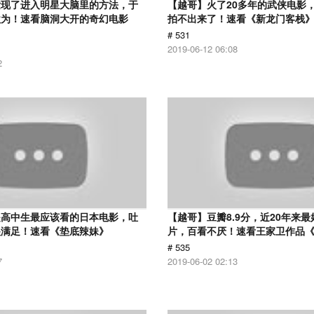
发现了进入明星大脑里的方法，于
【越哥】火了20多年的武侠电影
欲为！速看脑洞大开的奇幻电影
拍不出来了！速看《新龙门客栈
# 531
2019-06-12 06:08
2
是高中生最应该看的日本电影，吐
【越哥】豆瓣8.9分，近20年来
很满足！速看《垫底辣妹》
片，百看不厌！速看王家卫作品
# 535
7
2019-06-02 02:13