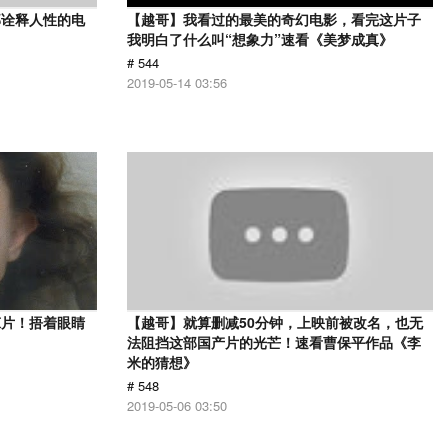
部诠释人性的电
【越哥】我看过的最美的奇幻电影，看完这片子
》
我明白了什么叫“想象力”速看《美梦成真》
# 544
2019-05-14 03:56
悚片！捂着眼睛
【越哥】就算删减50分钟，上映前被改名，也无
法阻挡这部国产片的光芒！速看曹保平作品《李
米的猜想》
# 548
2019-05-06 03:50