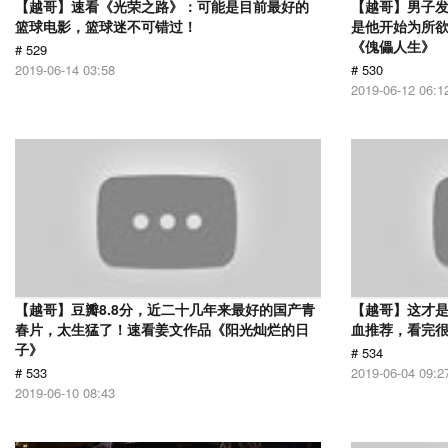
【越哥】速看《光荣之路》：可能是目前最好的
【越哥】男子
篮球电影，篮球迷不可错过！
是他开始为所
《傀儡人生》
# 529
2019-06-14 03:58
# 530
2019-06-12 06:1
【越哥】豆瓣8.8分，近二十几年来最好的国产青
【越哥】这才
春片，太生猛了！速看姜文作品《阳光灿烂的日
血推荐，看完
子》
# 534
# 533
2019-06-04 09:2
2019-06-10 08:43