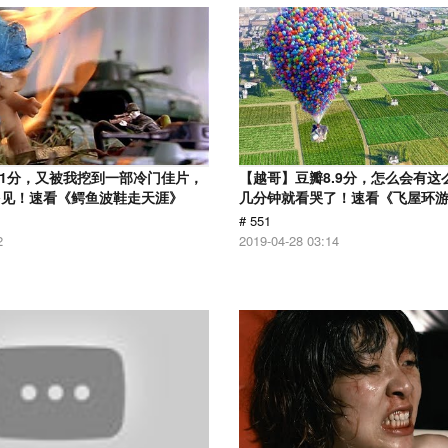
.1分，又被我挖到一部冷门佳片，
【越哥】豆瓣8.9分，怎么会有这
多见！速看《鳄鱼波鞋走天涯》
几分钟就看哭了！速看《飞屋环
# 551
2
2019-04-28 03:14