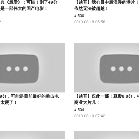
典《最爱》：可惜！删了49分
【越哥】我心目中最浪漫的港片！
该是一部伟大的国产电影！
依然无法被超越！
# 500
2
2019-08-18 05:58
.9分，可能是目前最好的拳击电
【越哥】仅此一部！豆瓣8.8分，
，太硬了！
商业大片儿！
# 504
1
2019-08-10 07:42