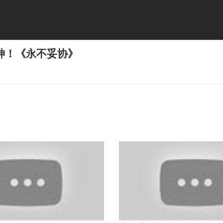
神！《永不妥协》