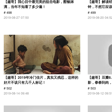
【越哥】我心目中最完美的狙击电影，酣畅淋
【越哥】解读经
漓，当年不知看了多少遍！
钟，不然它应
# 498
# 499
2019-08-27 07:50
2019-08-20 04:5
【越哥】2019年冷门佳片，真实又残忍，这样的
【越哥】豆瓣8
好片不该只有几千人标记！
影，拳拳到肉
# 502
# 503
2019-08-14 09:48
2019-08-12 09:5