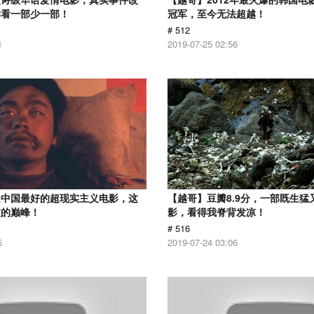
作看一部少一部！
冠军，至今无法超越！
# 512
1
2019-07-25 02:56
是中国最好的超现实主义电影，这
【越哥】豆瓣8.9分，一部既生猛
技的巅峰！
影，看得我脊背发凉！
# 516
5
2019-07-24 03:06