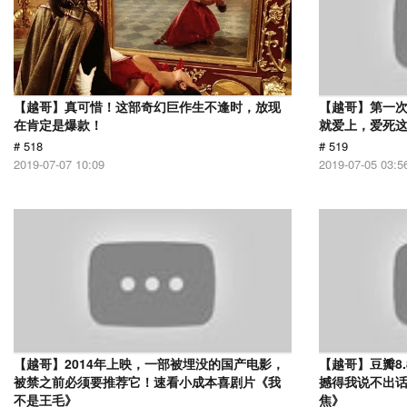
【越哥】真可惜！这部奇幻巨作生不逢时，放现
【越哥】第一
在肯定是爆款！
就爱上，爱死
# 518
# 519
2019-07-07 10:09
2019-07-05 03:5
【越哥】2014年上映，一部被埋没的国产电影，
【越哥】豆瓣8
被禁之前必须要推荐它！速看小成本喜剧片《我
撼得我说不出
不是王毛》
焦》