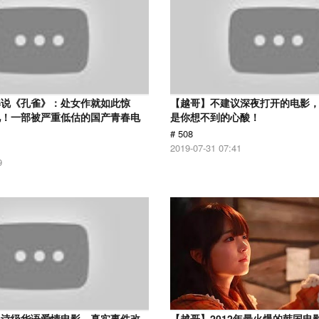
解说《孔雀》：处女作就如此惊
【越哥】不建议深夜打开的电影
见！一部被严重低估的国产青春电
是你想不到的心酸！
# 508
2019-07-31 07:41
9
史诗级华语爱情电影，真实事件改
【越哥】2012年最火爆的韩国电