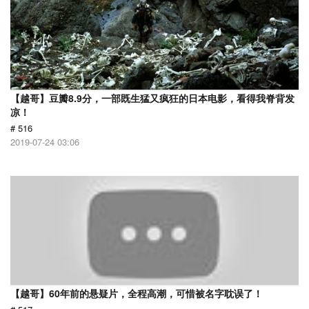
【越哥】豆瓣8.9分，一部既生猛又疯狂的日本电影，看得我脊背发
凉！
# 516
2019-07-24 03:06
【越哥】60年前的悬疑片，全程高潮，可惜被名字耽误了！