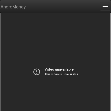
AndroMoney
Tog
nav