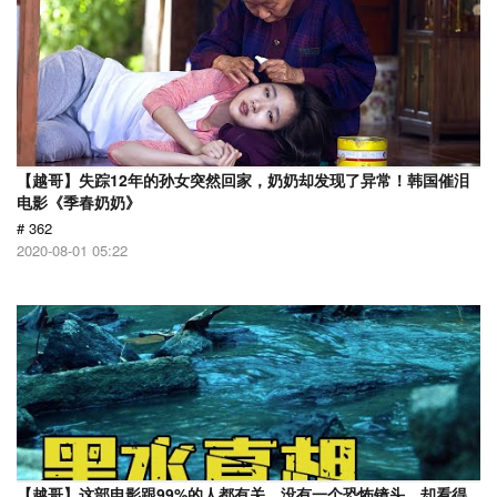
【越哥】失踪12年的孙女突然回家，奶奶却发现了异常！韩国催泪
电影《季春奶奶》
# 362
2020-08-01 05:22
【越哥】这部电影跟99%的人都有关，没有一个恐怖镜头，却看得