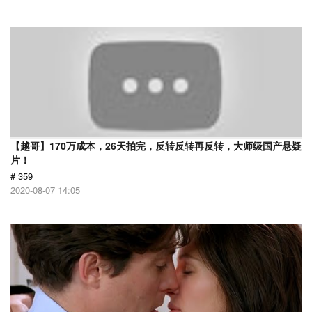
【越哥】170万成本，26天拍完，反转反转再反转，大师级国产悬疑
片！
# 359
2020-08-07 14:05