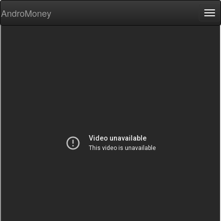
AndroMoney
Tog
nav