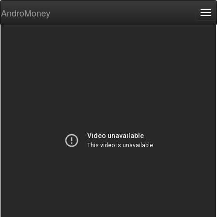
AndroMoney
Tog
nav