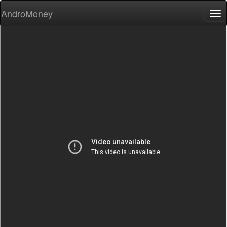
AndroMoney
Tog
nav