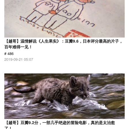
【越哥】温情解说《人生果实》：豆瓣9.6，日本评分最高的片子，
百年难得一见！
# 486
2019-09-21 05:07
【越哥】豆瓣9.2分，一部几乎绝迹的冒险电影，真的是太治愈
了！