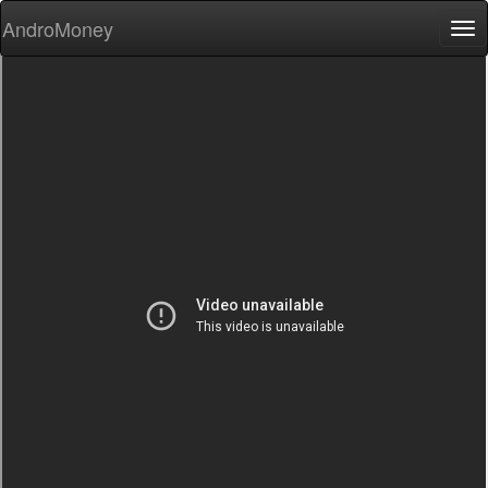
AndroMoney
Tog
nav