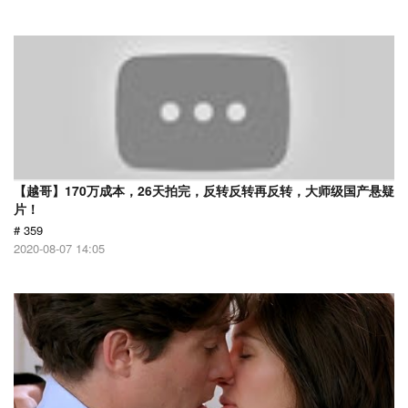
【越哥】170万成本，26天拍完，反转反转再反转，大师级国产悬疑
片！
# 359
2020-08-07 14:05