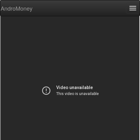
AndroMoney
Tog
nav