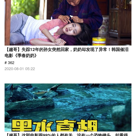
【越哥】失踪12年的孙女突然回家，奶奶却发现了异常！韩国催泪
电影《季春奶奶》
# 362
2020-08-01 05:22
【越哥】这部电影跟99%的人都有关，没有一个恐怖镜头，却看得