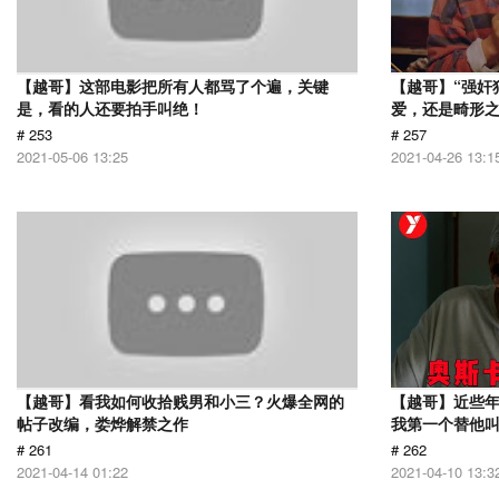
【越哥】这部电影把所有人都骂了个遍，关键
【越哥】“强奸
是，看的人还要拍手叫绝！
爱，还是畸形
# 253
# 257
2021-05-06 13:25
2021-04-26 13:1
【越哥】看我如何收拾贱男和小三？火爆全网的
【越哥】近些
帖子改编，娄烨解禁之作
我第一个替他
# 261
# 262
2021-04-14 01:22
2021-04-10 13:3