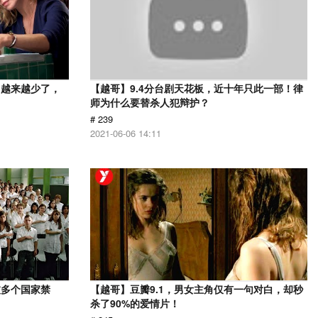
，越来越少了，
【越哥】9.4分台剧天花板，近十年只此一部！律
师为什么要替杀人犯辩护？
# 239
2021-06-06 14:11
被多个国家禁
【越哥】豆瓣9.1，男女主角仅有一句对白，却秒
杀了90%的爱情片！