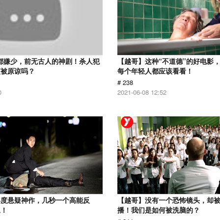
分都嫌少，前无古人的神剧！杀人犯
【越哥】这种“不道德”的好电影
该被原谅吗？
每个年轻人都应该看看！
# 238
0
2021-06-08 12:52
年度悬疑神作，几秒一个高能反
【越哥】没有一个恐怖镜头，却
尾！
播！我们是如何被洗脑的？