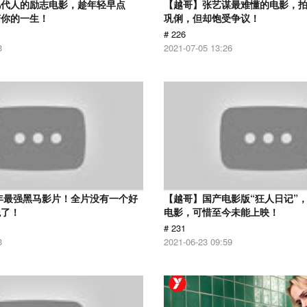
几代人的励志电影，趁年轻早点
【越哥】张艺谋最难懂的电影，
变你的一生！
巩俐，但却饱受争议！
# 226
3
2021-07-05 13:26
6年最强黑马影片！全片没有一个好
【越哥】国产电影版“狂人日记”
绝了！
电影，可惜至今未能上映！
# 231
3
2021-06-23 09:59