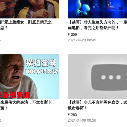
犯”爱上脑瘫女，到底是禁忌之
【越哥】对人生迷失方向的，一
之恋？
画电影，看完之后豁然开朗！
# 259
5
2021-04-23 08:43
年来最伟大的表演，不拿奥斯卡，
【越哥】少儿不宜的黑色喜剧，
叫冤！
致命春药！
# 263
2
2021-04-08 08:26