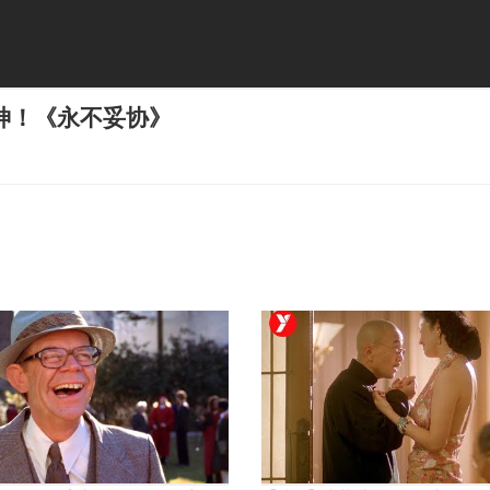
神！《永不妥协》