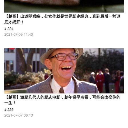
【越哥】出道即巅峰，处女作就是世界影史经典，直到最后一秒谜
底才揭开！
# 224
2021-07-09 11:40
【越哥】激励几代人的励志电影，趁年轻早点看，可能会改变你的
一生！
# 225
2021-07-07 06:13