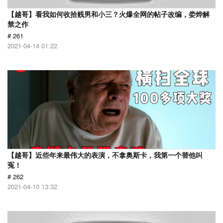
【越哥】看我如何收拾贱男和小三？火爆全网的帖子改编，娄烨解
禁之作
# 261
2021-04-14 01:22
【越哥】近些年来最伟大的表演，不拿奥斯卡，我第一个替他叫
冤！
# 262
2021-04-10 13:32