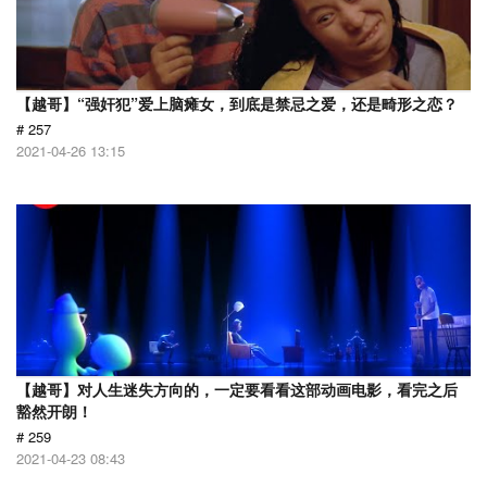
【越哥】“强奸犯”爱上脑瘫女，到底是禁忌之爱，还是畸形之恋？
# 257
2021-04-26 13:15
【越哥】对人生迷失方向的，一定要看看这部动画电影，看完之后
豁然开朗！
# 259
2021-04-23 08:43