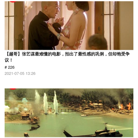
【越哥】张艺谋最难懂的电影，拍出了最性感的巩俐，但却饱受争
议！
# 226
2021-07-05 13:26