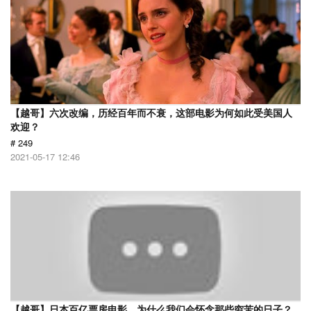
【越哥】六次改编，历经百年而不衰，这部电影为何如此受美国人
欢迎？
# 249
2021-05-17 12:46
【越哥】日本百亿票房电影，为什么我们会怀念那些穷苦的日子？