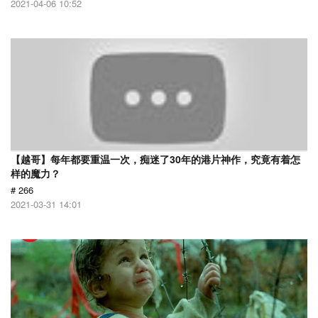
2021-04-06 10:52
【越哥】每年都要重温一次，痴迷了30年的港片神作，究竟有着怎
样的魔力？
# 266
2021-03-31 14:01