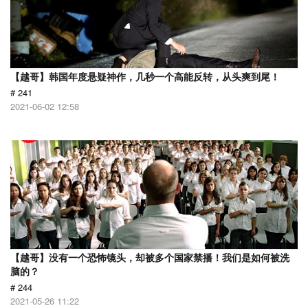
【越哥】韩国年度悬疑神作，几秒一个高能反转，从头爽到尾！
# 241
2021-06-02 12:58
【越哥】没有一个恐怖镜头，却被多个国家禁播！我们是如何被洗
脑的？
# 244
2021-05-26 11:22