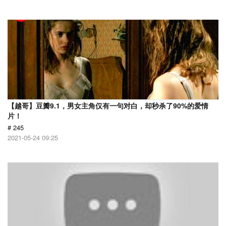
【越哥】豆瓣9.1，男女主角仅有一句对白，却秒杀了90%的爱情
片！
# 245
2021-05-24 09:25