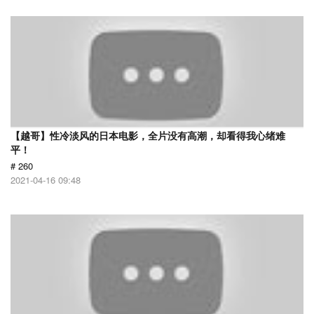
【越哥】性冷淡风的日本电影，全片没有高潮，却看得我心绪难
平！
# 260
2021-04-16 09:48