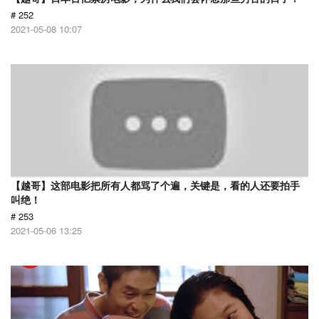
# 252
2021-05-08 10:07
【越哥】这部电影把所有人都骂了个遍，关键是，看的人还要拍手
叫绝！
# 253
2021-05-06 13:25