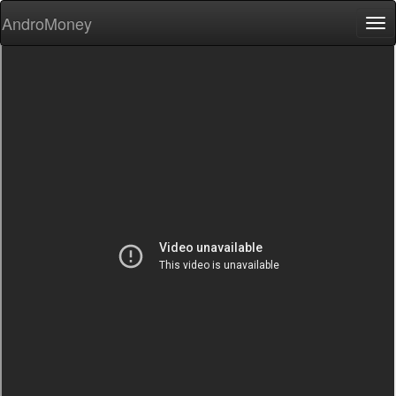
AndroMoney
Tog
nav