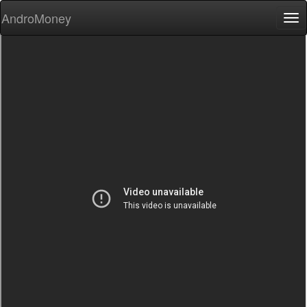
AndroMoney
Tog
nav