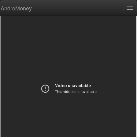
AndroMoney
Tog
nav