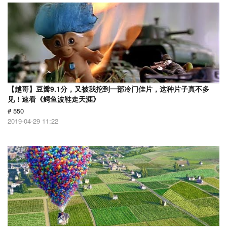
【越哥】豆瓣9.1分，又被我挖到一部冷门佳片，这种片子真不多
见！速看《鳄鱼波鞋走天涯》
# 550
2019-04-29 11:22