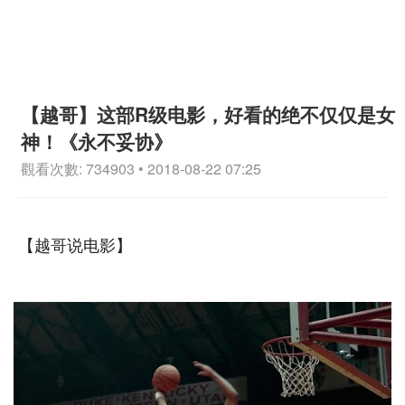
【越哥】这部R级电影，好看的绝不仅仅是女
神！《永不妥协》
觀看次數: 734903 • 2018-08-22 07:25
【越哥说电影】