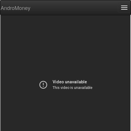
AndroMoney
Tog
nav