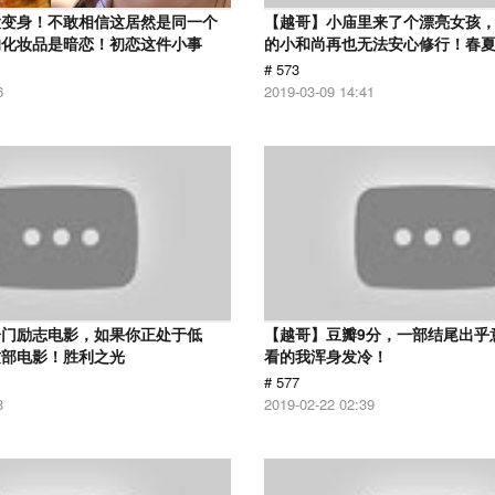
大变身！不敢相信这居然是同一个
【越哥】小庙里来了个漂亮女孩
的化妆品是暗恋！初恋这件小事
的小和尚再也无法安心修行！春
# 573
6
2019-03-09 14:41
冷门励志电影，如果你正处于低
【越哥】豆瓣9分，一部结尾出乎
这部电影！胜利之光
看的我浑身发冷！
# 577
8
2019-02-22 02:39