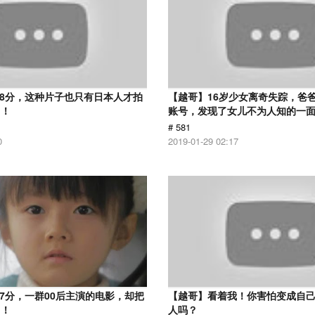
.8分，这种片子也只有日本人才拍
【越哥】16岁少女离奇失踪，爸
了！
账号，发现了女儿不为人知的一
# 581
0
2019-01-29 02:17
.7分，一群00后主演的电影，却把
【越哥】看着我！你害怕变成自
了！
人吗？