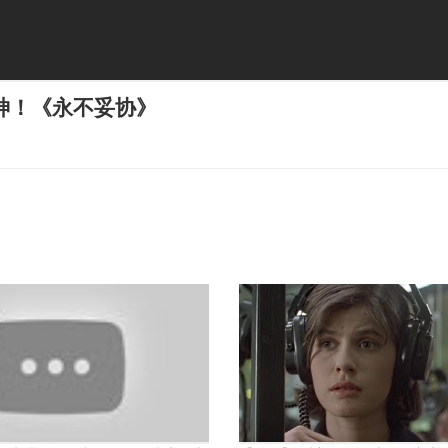
神！《永不妥协》