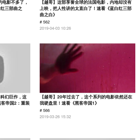
的电影不多了，
【越哥】这部享誉全球的法国电影，内地却没有
白红三部曲之
上映，把人性讲的太直白了！速看《蓝白红三部
曲之白》
# 562
2019-04-03 10:26
级科幻巨作，这
【越哥】20年过去了，这个系列的电影依然还在
黑客帝国2：重装
我硬盘里！速看《黑客帝国1》
# 566
2019-03-26 15:32