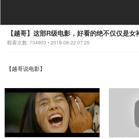
【越哥】这部R级电影，好看的绝不仅仅是女
觀看次數: 734903 • 2018-08-22 07:25
【越哥说电影】