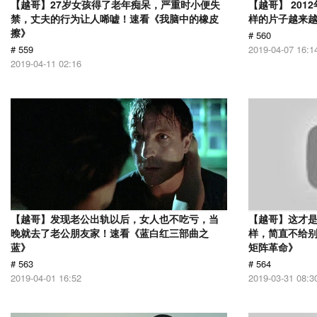
【越哥】27岁女孩得了老年痴呆，严重时小便失
【越哥】 20
禁，丈夫的行为让人唏嘘！速看《我脑中的橡皮
样的片子越来
擦》
# 560
# 559
2019-04-07 16:1
2019-04-11 02:16
【越哥】发现老公出轨以后，女人也不吃亏，当
【越哥】这才是
晚就去了老公朋友家！速看《蓝白红三部曲之
样，简直不给别
蓝》
矩阵革命》
# 563
# 564
2019-04-01 16:52
2019-03-31 08:3