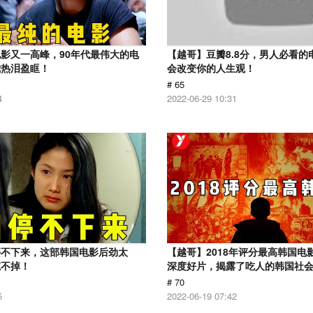
影又一高峰，90年代最伟大的电
【越哥】豆瓣8.8分，男人必看的
我热泪盈眶！
会改变你的人生观！
# 65
4
2022-06-29 10:31
停不下来，这部韩国电影后劲太
【越哥】2018年评分最高韩国电
忘不掉！
深度好片，揭露了吃人的韩国社
# 70
5
2022-06-19 07:42