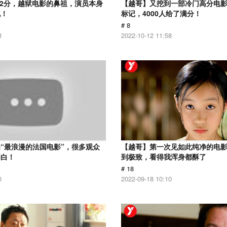
.2分，越狱电影的鼻祖，演员本身
【越哥】又挖到一部冷门高分电影，
犯！
标记，4000人给了满分！
# 8
3
2022-10-12 11:58
“最浪漫的法国电影”，很多观众
【越哥】第一次见如此纯净的电
明白！
到极致，看得我浑身都酥了
# 18
0
2022-09-18 10:10