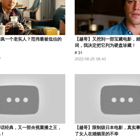
逼疯一个老实人？范伟最被低估的
【越哥】又挖到一部宝藏电影，
词，我决定把它列为硬盘珍藏！
# 31
7
2022-08-25 08:43
神话经典，又一部央视重播之王，
【越哥】限制级日本电影，真实
忆！
了女人在婚姻里的不幸