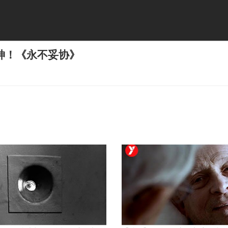
神！《永不妥协》