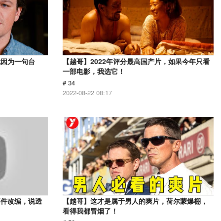
就因为一句台
【越哥】2022年评分最高国产片，如果今年只看
一部电影，我选它！
# 34
2022-08-22 08:17
事件改编，说透
【越哥】这才是属于男人的爽片，荷尔蒙爆棚，
看得我都冒烟了！