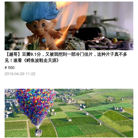
【越哥】豆瓣9.1分，又被我挖到一部冷门佳片，这种片子真不多
见！速看《鳄鱼波鞋走天涯》
# 550
2019-04-29 11:22