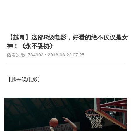
【越哥】这部R级电影，好看的绝不仅仅是女
神！《永不妥协》
觀看次數: 734903 • 2018-08-22 07:25
【越哥说电影】