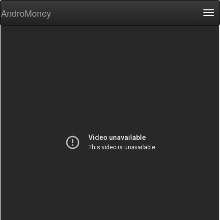
AndroMoney
Tog
nav