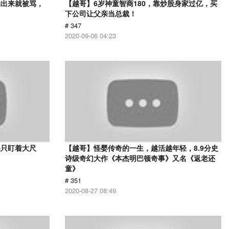
拍出来就被骂，
【越哥】6岁神童智商180，靠炒股身家过亿，买
下公司让父亲当总裁！
# 347
2020-09-06 04:23
果只盯着大尺
【越哥】怪婴传奇的一生，越活越年轻，8.9分史
诗级奇幻大作《本杰明巴顿奇事》又名《返老还
童》
# 351
2020-08-27 08:49