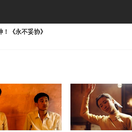
神！《永不妥协》