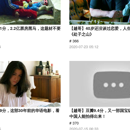
.1分，2.2亿票房黑马，这题材不要
【越哥】40岁还没谈过恋爱，人
《处子之山》
# 366
4
2020-07-23 05:12
.9分，这部30年前的华语电影，看
【越哥】豆瓣9.4分，又一部国宝
中国人能拍得出来！
# 370
5
2020-07-15 06:33