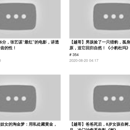
.6分，张艺谋“最红”的电影，讲透
【越哥】男孩捡了一只猎豹，孤
启齿的性！
原，送它回归自然！《小豹杜玛
# 354
0
2020-08-20 04:17
和妓女的淘金梦：用私处藏黄金，
【越哥】爸爸死后，8岁女孩在树
！
月，冷门治愈系电影《树》