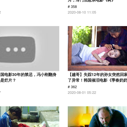
# 358
2
2020-08-10 11:05
国电影30年的禁忌，冯小刚翻身
【越哥】失踪12年的孙女突然回
骂是烂片？
了异常！韩国催泪电影《季春奶
# 362
7
2020-08-01 05:22