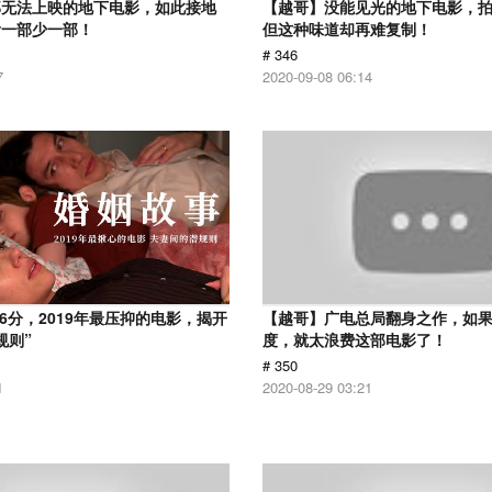
部无法上映的地下电影，如此接地
【越哥】没能见光的地下电影，
看一部少一部！
但这种味道却再难复制！
# 346
7
2020-09-08 06:14
.6分，2019年最压抑的电影，揭开
【越哥】广电总局翻身之作，如
规则”
度，就太浪费这部电影了！
# 350
1
2020-08-29 03:21