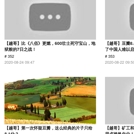
【越哥】比《八佰》更燃，600壮士死守宝山，地
【越哥】豆瓣8
狱般的7日之战！
了中国人难以
# 352
# 353
2020-08-24 09:47
2020-08-22 09:5
【越哥】第一次怀疑豆瓣，这么经典的片子只给
【越哥】矿工
8.1分？
用贞操换自由